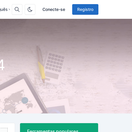
guês
Conecte-se
Registro
4
Ferramentas populares