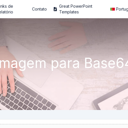
inks de
Great PowerPoint
Contato
Portu
elatório
Templates
Imagem para Base6