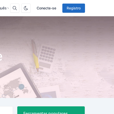
guês
Conecte-se
Registro
e
Ferramentas populares