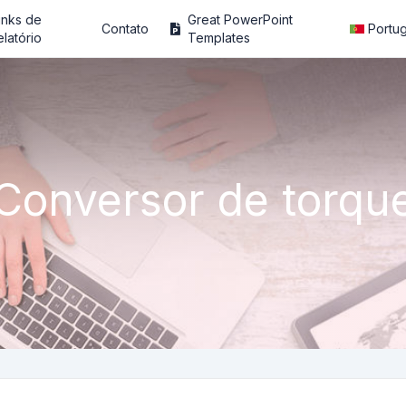
inks de
Great PowerPoint
Contato
Portu
elatório
Templates
Conversor de torqu