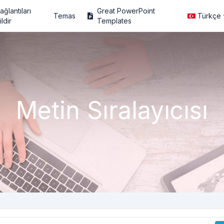
ağlantıları
Great PowerPoint
Temas
Türkçe
ildir
Templates
Metin Sıralayıcısı