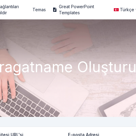
ağlantıları
Great PowerPoint
Temas
Türkçe
ildir
Templates
ragatname Oluştur
tesi URL'si
E-posta Adresi