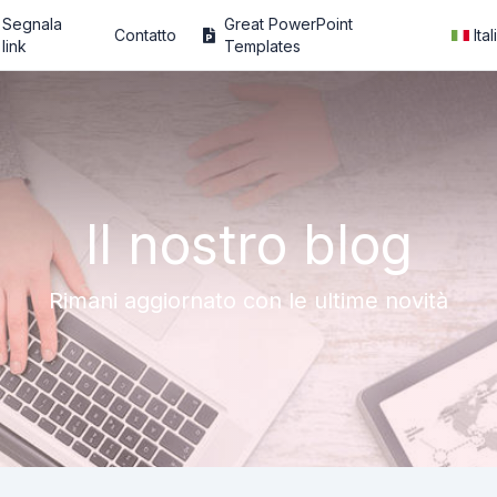
Segnala
Great PowerPoint
Contatto
Ita
link
Templates
Il nostro blog
Rimani aggiornato con le ultime novità