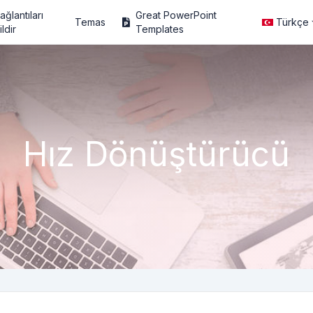
ağlantıları
Great PowerPoint
Temas
Türkçe
ildir
Templates
Hız Dönüştürücü