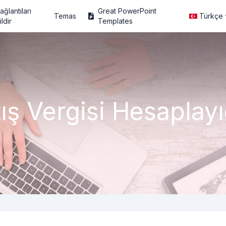
ağlantıları
Great PowerPoint
Temas
Türkçe
ildir
Templates
ış Vergisi Hesaplayı