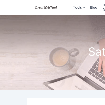
B
Tools
Blog
B
Sat