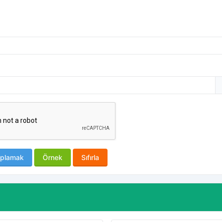
plamak
Örnek
Sıfırla