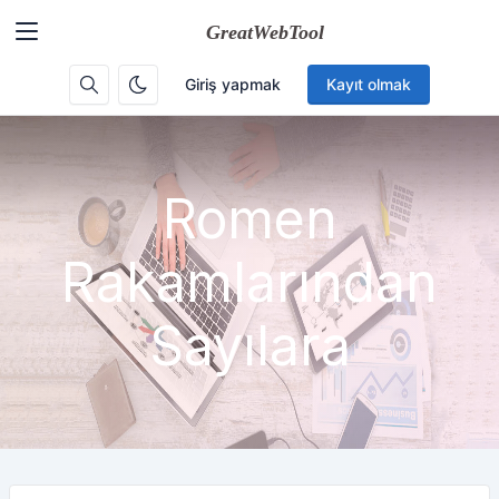
Giriş yapmak
Kayıt olmak
Romen
Rakamlarından
Sayılara