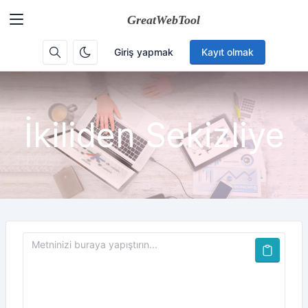
Giriş yapmak
Kayıt olmak
İkiliden Sekizliye