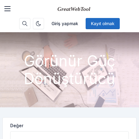
Giriş yapmak
Kayıt olmak
Görünür Güç
Dönüştürücü
Değer