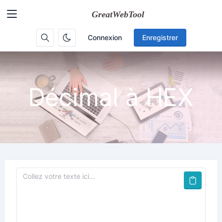
Connexion
Enregistrer
Décimal à HEX