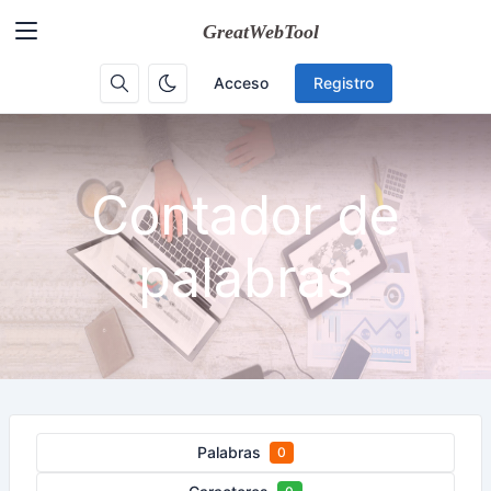
Acceso
Registro
Contador de
palabras
Palabras
0