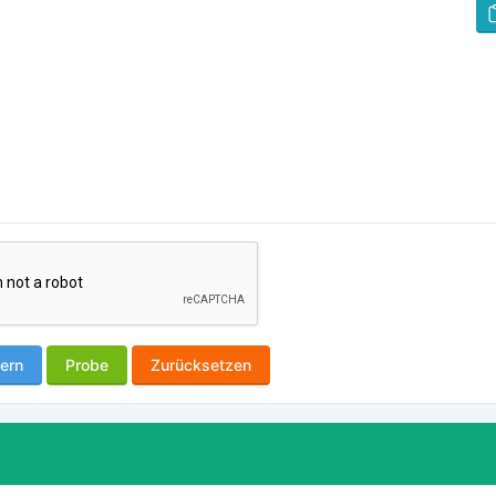
ern
Probe
Zurücksetzen