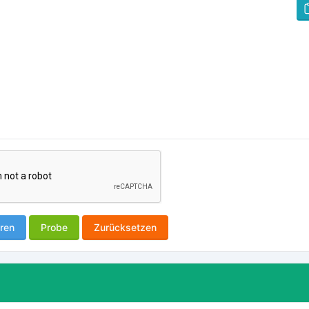
ren
Probe
Zurücksetzen