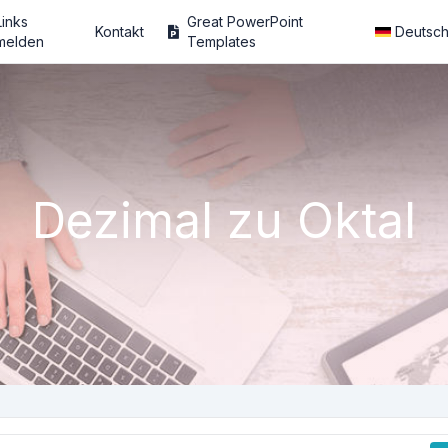
Links
Great PowerPoint
Kontakt
Deutsc
melden
Templates
Dezimal zu Oktal