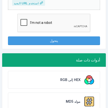
استخدم URL البعيد
يتحول
أدوات ذات صلة
HEX إلى RGB
مولد MD5