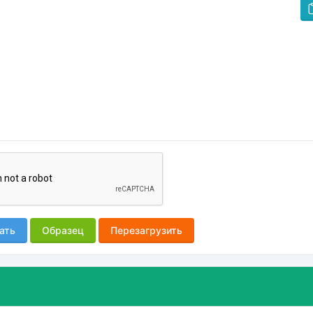
ать
Образец
Перезагрузить