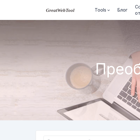
Сс
Tools
Блог
о
Преоб