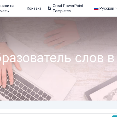
ылки на
Great PowerPoint
Контакт
Русский
тчеты
Templates
разователь слов в