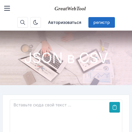
Авторизоваться
регистр
JSON в CSV